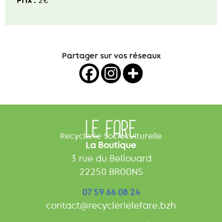
Prix :
2€
Partager sur vos réseaux
LE FARE
Recyclerie Socioculturelle
La Boutique
3 rue du Bellouard
22250 BROONS
07 59 66 08 24
contact@recyclerielefare.bzh