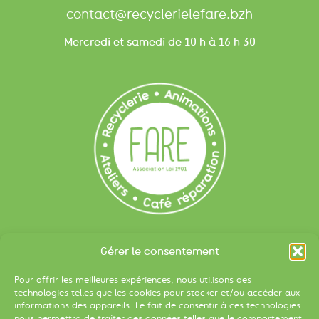
contact@recyclerielefare.bzh
Mercredi et samedi de 10 h à 16 h 30
Liens utiles
Gérer le consentement
Devenir bénévole
Pour offrir les meilleures expériences, nous utilisons des
S’inscrire à la newsletter
technologies telles que les cookies pour stocker et/ou accéder aux
informations des appareils. Le fait de consentir à ces technologies
Apport volontaire :
nous permettra de traiter des données telles que le comportement