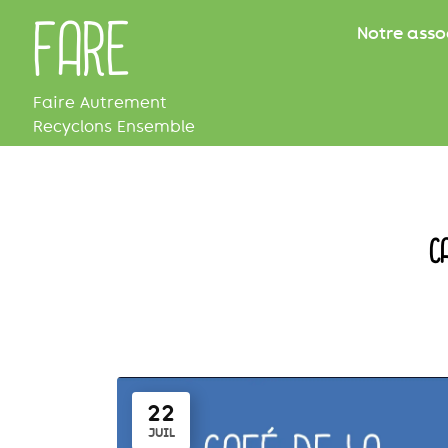
FARE
Notre asso
Faire Autrement
Recyclons Ensemble
C
22
JUIL