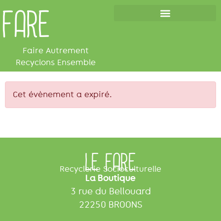
FARE
Les cafés de la réparation
Faire Autrement
Recyclons Ensemble
Cet évènement a expiré.
LE FARE
Recyclerie Socioculturelle
La Boutique
3 rue du Bellouard
22250 BROONS