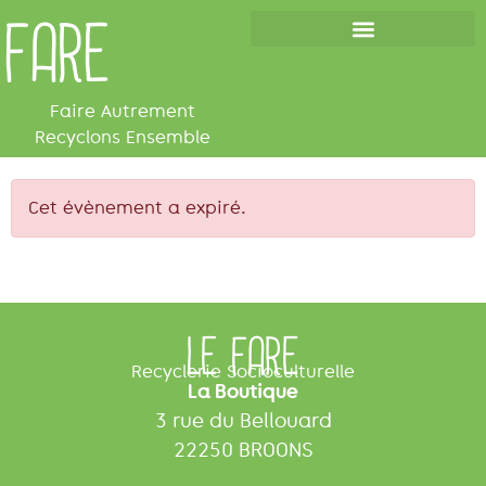
FARE
Les cafés de la réparation
Faire Autrement
Recyclons Ensemble
Cet évènement a expiré.
LE FARE
Recyclerie Socioculturelle
La Boutique
3 rue du Bellouard
22250 BROONS